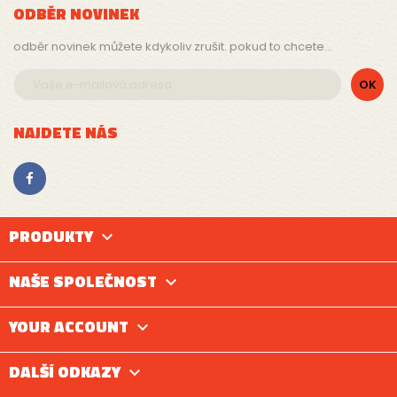
ODBĚR NOVINEK
odběr novinek můžete kdykoliv zrušit. pokud to chcete...
NAJDETE NÁS
PRODUKTY

NAŠE SPOLEČNOST

YOUR ACCOUNT

DALŠÍ ODKAZY
