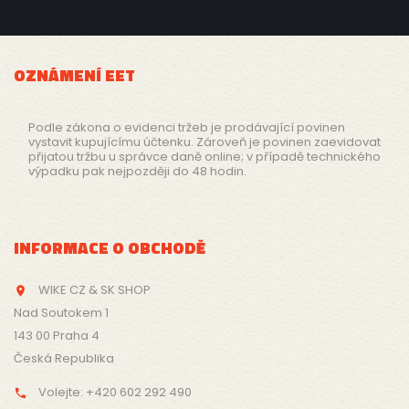
OZNÁMENÍ EET
Podle zákona o evidenci tržeb je prodávající povinen
vystavit kupujícímu účtenku. Zároveň je povinen zaevidovat
přijatou tržbu u správce daně online; v případě technického
výpadku pak nejpozději do 48 hodin.
INFORMACE O OBCHODĚ
WIKE CZ & SK SHOP

Nad Soutokem 1
143 00 Praha 4
Česká Republika
Volejte:
+420 602 292 490
