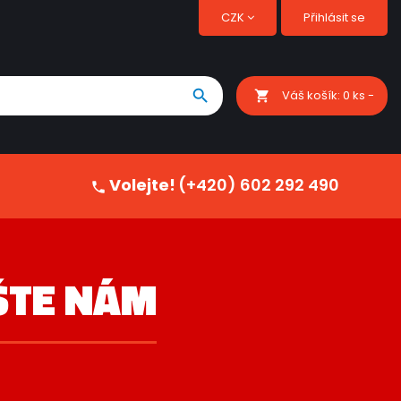
CZK
Přihlásit se

Váš košík:
0
ks -
shopping_cart
Volejte!
(+420) 602 292 490

ŠTE NÁM