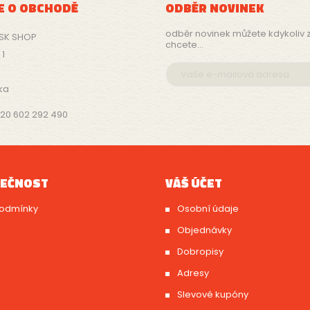
E O OBCHODĚ
ODBĚR NOVINEK
odběr novinek můžete kdykoliv z
 SK SHOP
chcete...
1
ka
20 602 292 490
LEČNOST
VÁŠ ÚČET
odmínky
Osobní údaje
Objednávky
Dobropisy
Adresy
Slevové kupóny