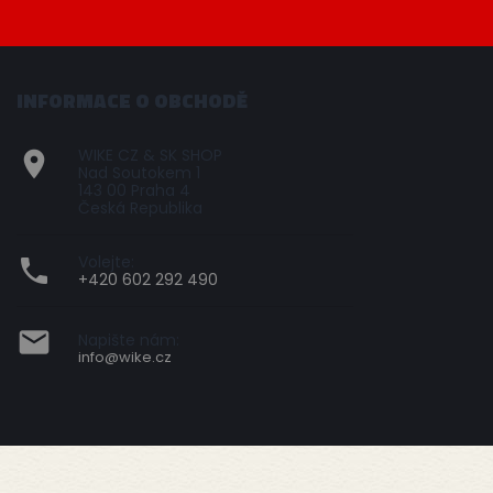
INFORMACE O OBCHODĚ
WIKE CZ & SK SHOP

Nad Soutokem 1
143 00 Praha 4
Česká Republika
Volejte:

+420 602 292 490

Napište nám:
info@wike.cz