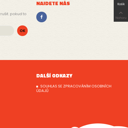
NAJDETE NÁS
Košík

rušit. pokud to
Nahoru
DALŠÍ ODKAZY
SOUHLAS SE ZPRACOVÁNÍM OSOBNÍCH
ÚDAJŮ