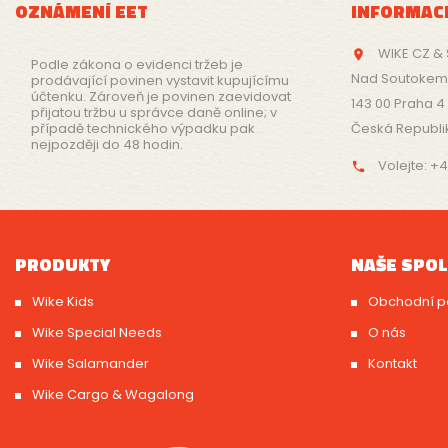
OZNÁMENÍ EET
INFORMAC
WIKE CZ &

Podle zákona o evidenci tržeb je
Nad Soutokem 
prodávající povinen vystavit kupujícímu
účtenku. Zároveň je povinen zaevidovat
143 00 Praha 4
přijatou tržbu u správce daně online; v
případě technického výpadku pak
Česká Republi
nejpozději do 48 hodin.
Volejte:
+4

PRODUKTY
NAŠE SPO
Wike Kids
Obchodní p
Wike Special Needs
O nás
Wike Salamander
Kontakt
Wike Cargo & Wagalong