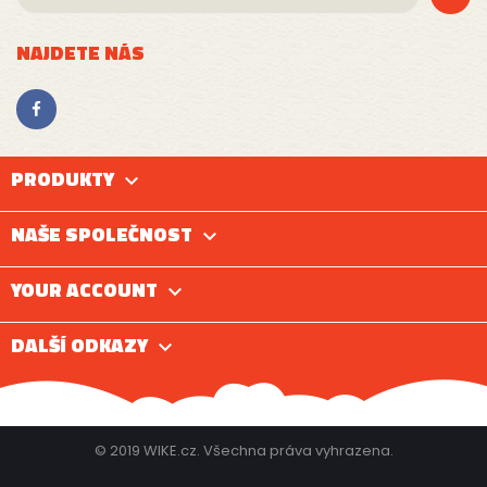
NAJDETE NÁS
PRODUKTY

NAŠE SPOLEČNOST

YOUR ACCOUNT

DALŠÍ ODKAZY

© 2019 WIKE.cz. Všechna práva vyhrazena.