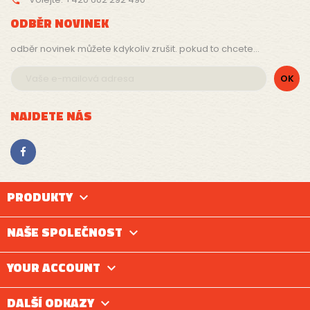

ODBĚR NOVINEK
odběr novinek můžete kdykoliv zrušit. pokud to chcete...
NAJDETE NÁS
PRODUKTY

NAŠE SPOLEČNOST

YOUR ACCOUNT

DALŠÍ ODKAZY
