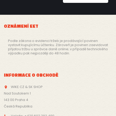
OZNÁMENÍ EET
Podle zákona o evidenci tržeb je prodávající povinen
vystavit kupujícímu účtenku. Zároveň je povinen zaevidovat
přijatou tržbu u správce daně online; v případě technického
výpadku pak nejpozději do 48 hodin.
INFORMACE O OBCHODĚ
WIKE CZ & SK SHOP

Nad Soutokem 1
143 00 Praha 4
Česká Republika
Volejte:
+420 602 292 490