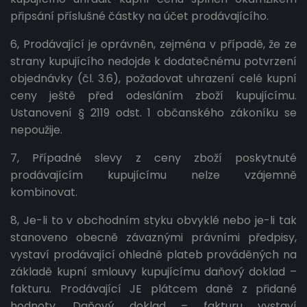
připsání příslušné částky na účet prodávajícího.
6, Prodávající je oprávněn, zejména v případě, že ze
strany kupujícího nedojde k dodatečnému potvrzení
objednávky (čl. 3.6), požadovat uhrazení celé kupní
ceny ještě před odesláním zboží kupujícímu.
Ustanovení § 2119 odst. 1 občanského zákoníku se
nepoužije.
7, Případné slevy z ceny zboží poskytnuté
prodávajícím kupujícímu nelze vzájemně
kombinovat.
8, Je-li to v obchodním styku obvyklé nebo je-li tak
stanoveno obecně závaznými právními předpisy,
vystaví prodávající ohledně plateb prováděných na
základě kupní smlouvy kupujícímu daňový doklad –
fakturu. Prodávající JE plátcem daně z přidané
hodnoty. Daňový doklad – fakturu vystaví