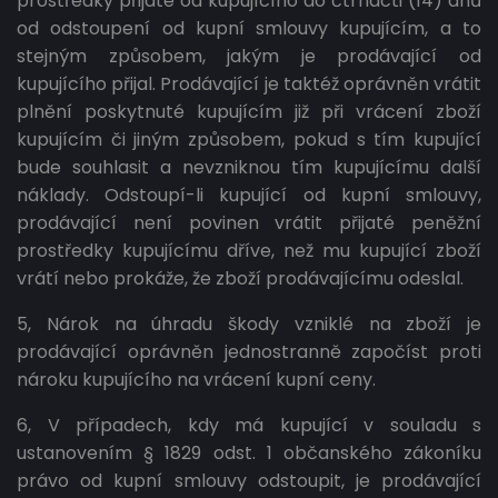
prostředky přijaté od kupujícího do čtrnácti (14) dnů
od odstoupení od kupní smlouvy kupujícím, a to
stejným způsobem, jakým je prodávající od
kupujícího přijal. Prodávající je taktéž oprávněn vrátit
plnění poskytnuté kupujícím již při vrácení zboží
kupujícím či jiným způsobem, pokud s tím kupující
bude souhlasit a nevzniknou tím kupujícímu další
náklady. Odstoupí-li kupující od kupní smlouvy,
prodávající není povinen vrátit přijaté peněžní
prostředky kupujícímu dříve, než mu kupující zboží
vrátí nebo prokáže, že zboží prodávajícímu odeslal.
5, Nárok na úhradu škody vzniklé na zboží je
prodávající oprávněn jednostranně započíst proti
nároku kupujícího na vrácení kupní ceny.
6, V případech, kdy má kupující v souladu s
ustanovením § 1829 odst. 1 občanského zákoníku
právo od kupní smlouvy odstoupit, je prodávající