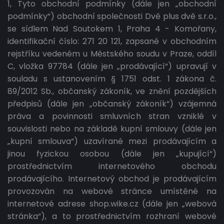
1, Tyto obchodní podmínky (dále jen „obchodní
podmínky“) obchodní společnosti Dvě plus dvě s.r.o.,
se sídlem Nad Soutokem 1, Praha 4 - Komořany,
identifikační číslo: 271 20 121, zapsané v obchodním
rejstříku vedeném u Městského soudu v Praze, oddíl
C, vložka 97784 (dále jen „prodávající“) upravují v
souladu s ustanovením § 1751 odst. 1 zákona č.
89/2012 Sb., občanský zákoník, ve znění pozdějších
předpisů (dále jen „občanský zákoník“) vzájemná
práva a povinnosti smluvních stran vzniklé v
souvislosti nebo na základě kupní smlouvy (dále jen
„kupní smlouva“) uzavírané mezi prodávajícím a
jinou fyzickou osobou (dále jen „kupující“)
prostřednictvím internetového obchodu
prodávajícího. Internetový obchod je prodávajícím
provozován na webové stránce umístěné na
internetové adrese shop.wike.cz (dále jen „webová
stránka“), a to prostřednictvím rozhraní webové