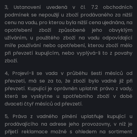
3, Ustanovení uvedená v čl. 7.2 obchodních
podmínek se nepoužijí u zboží prodávaného za nižší
cenu na vadu, pro kterou byla nižší cena ujednána, na
opotřebení zboží způsobené jeho obvyklým
užíváním, u použitého zboží na vadu odpovídající
míře používání nebo opotřebení, kterou zboží mělo
při převzetí kupujícím, nebo vyplývá-li to z povahy
zboží.
4, Projeví-li se vada v průběhu šesti měsíců od
převzetí, má se za to, že zboží bylo vadné již při
převzetí. Kupující je oprávněn uplatnit právo z vady,
která se vyskytne u spotřebního zboží v době
dvaceti čtyř měsíců od převzetí.
5, Práva z vadného plnění uplatňuje kupující u
prodávajícího na adrese jeho provozovny, v níž je
přijetí reklamace možné s ohledem na sortiment