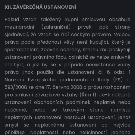
XII. ZÁVĚREČNÁ USTANOVENÍ
Pokud vztah založený kupní smlouvou obsahuje
mezinárodní (zahraniční) prvek, pak strany
sjednávají, že vztah se řídí českým právem. Volbou
práva podle předchozí věty není kupující, který je
spotřebitelem, zbaven ochrany, kterou mu poskytují
ustanovení právního řádu, od nichž se nelze smluvně
odchýlit, a jež by se v případě neexistence volby
práva jinak použila dle ustanovení čl. 6 odst. 1
Nařízení Evropského parlamentu a Rady (ES) č.
593/2008 ze dne 17. června 2008 o právu rozhodném
pro smluvní závazkové vztahy (Řím I). Je-li některé
ustanovení obchodních podmínek neplatné nebo
neúčinné, nebo se takovým stane, namísto
neplatných ustanovení nastoupí ustanovení, jehož
smysl se neplatnému ustanovení co nejvíce
přibližuje. Neplatností nebo neúčinností jednoho