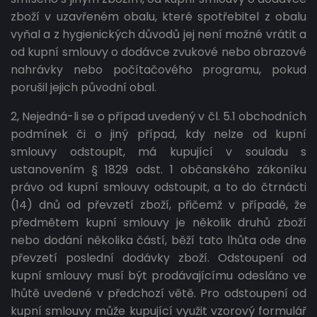
zboží v uzavřeném obalu, které spotřebitel z obalu
vyňal a z hygienických důvodů jej není možné vrátit a
od kupní smlouvy o dodávce zvukové nebo obrazové
nahrávky nebo počítačového programu, pokud
porušil jejich původní obal.
2, Nejedná-li se o případ uvedený v čl. 5.1 obchodních
podmínek či o jiný případ, kdy nelze od kupní
smlouvy odstoupit, má kupující v souladu s
ustanovením § 1829 odst. 1 občanského zákoníku
právo od kupní smlouvy odstoupit, a to do čtrnácti
(14) dnů od převzetí zboží, přičemž v případě, že
předmětem kupní smlouvy je několik druhů zboží
nebo dodání několika částí, běží tato lhůta ode dne
převzetí poslední dodávky zboží. Odstoupení od
kupní smlouvy musí být prodávajícímu odesláno ve
lhůtě uvedené v předchozí větě. Pro odstoupení od
kupní smlouvy může kupující využit vzorový formulář