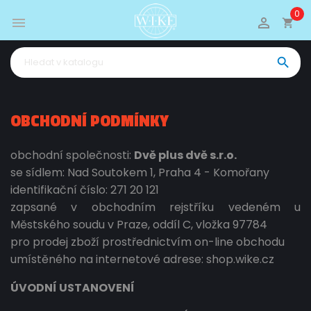
0


shopping_cart

OBCHODNÍ PODMÍNKY
obchodní společnosti:
Dvě plus dvě s.r.o.
se sídlem: Nad Soutokem 1, Praha 4 - Komořany
identifikační číslo: 271 20 121
zapsané v obchodním rejstříku vedeném u
Městského soudu v Praze, oddíl C, vložka 97784
pro prodej zboží prostřednictvím on-line obchodu
umístěného na internetové adrese: shop.wike.cz
ÚVODNÍ USTANOVENÍ