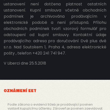
ustanovení není dotčena platnost ostatních
ustanovení. Kupní smlouva včetně obchodních
podmínek je archivována prodávajícím v
elektronické podobě a není přístupná. Přílohu
obchodních podmínek tvoří vzorový formulář pro
odstoupení od kupní smlouvy. Kontaktní údaje
prodávajícího: adresa pro doručování Dvě plus dvě
s.r.o. Nad Soutokem 1, Praha 4, adresa elektronické
pošty , telefon +420 241 741 947.
V Liberci dne 25.5.2018
OZNÁMENÍ EET
Podle zákona o evidenci tržeb je prodávající povinen
vystavit kupujícímu účtenku. Zároveň je povinen zaevidovat