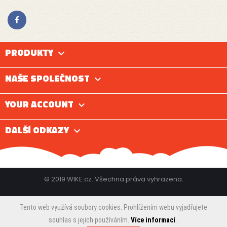
PRODUKTY

NAŠE SPOLEČNOST

YOUR ACCOUNT

DALŠÍ ODKAZY

© 2019 WIKE.cz. Všechna práva vyhrazena.
Tento web využívá soubory cookies. Prohlížením webu vyjadřujete
souhlas s jejich používáním.
Více informací
.