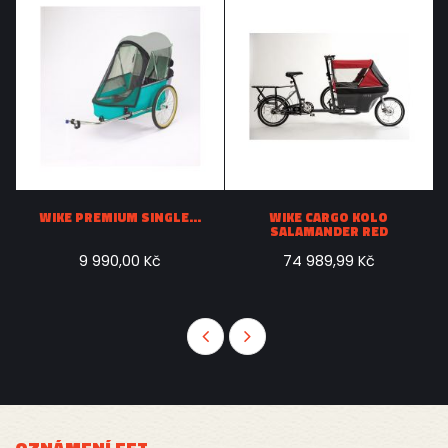
.
WIKE PREMIUM SINGLE...
WIKE CARGO KOLO
SALAMANDER RED
9 990,00 Kč
74 989,99 Kč