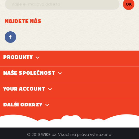
NAJDETE NÁS
PRODUKTY

NAŠE SPOLEČNOST

YOUR ACCOUNT

DALŠÍ ODKAZY

© 2019 WIKE.cz. Všechna práva vyhrazena.