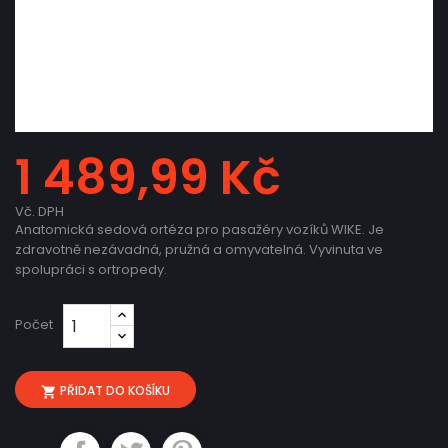
1 489,99 Kč
Vč. DPH
Anatomická sedová ortéza pro pasažéry vozíků WIKE. Je
zdravotně nezávadná, pružná a omyvatelná. Vyvinuta ve
spolupráci s ortropedy.
Počet
PŘIDAT DO KOŠÍKU
