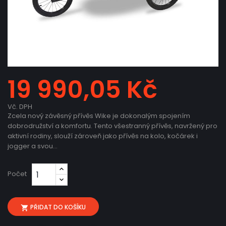
19 990,05 Kč
Vč. DPH
Zcela nový závěsný přívěs Wike je dokonalým spojením
dobrodružství a komfortu. Tento všestranný přívěs, navržený pro
aktivní rodiny, slouží zároveň jako přívěs na kolo, kočárek i
jogger a svou…
Počet
PŘIDAT DO KOŠÍKU
