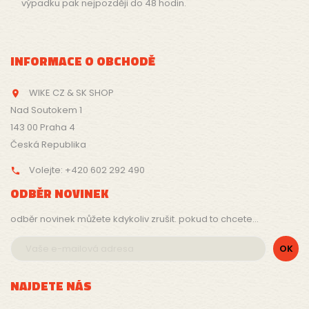
výpadku pak nejpozději do 48 hodin.
INFORMACE O OBCHODĚ
WIKE CZ & SK SHOP

Nad Soutokem 1
143 00 Praha 4
Česká Republika
Volejte:
+420 602 292 490

ODBĚR NOVINEK
odběr novinek můžete kdykoliv zrušit. pokud to chcete...
NAJDETE NÁS