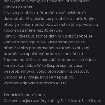
moskytiérové clony jsou součástí pro celoroční
zábavu v terénu.
Stylová procházka: Proměňte své cyklistické
dobrodružství v poklidnou procházku s přiloženým
otočným kolem; přechod z cyklistického přívěsu na
kočárek za méně než 30 sekund.
Family Fitness: Zůstaňte aktivní a přizpůsobte se
konverzi joggingu. Wike Suspension přívěs se
přemístěním patentovaného tažného zařízení
promění ve spolehlivého kardio společníka.
Snadná montáž a skladování: Kompaktní, skládací
konstrukce dělá z Wike Suspension přívěsu
bezproblémovou volbu pro rodiny na cestách.
Snadno se skladuje, když se nepoužívá.
Výrobek odpovídá normám ASTM.
Technická specifikace:
Celkové vnější rozměry kabiny D = 55 cm, Š = 88 cm,