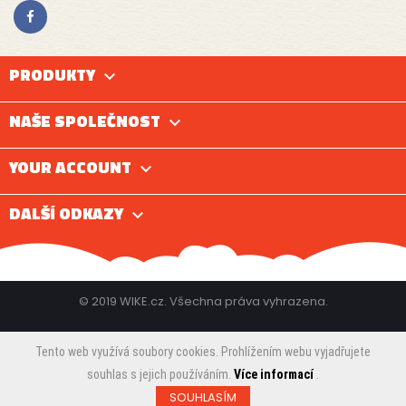
PRODUKTY

NAŠE SPOLEČNOST

YOUR ACCOUNT

DALŠÍ ODKAZY

© 2019 WIKE.cz. Všechna práva vyhrazena.
Tento web využívá soubory cookies. Prohlížením webu vyjadřujete
souhlas s jejich používáním.
Více informací
.
SOUHLASÍM