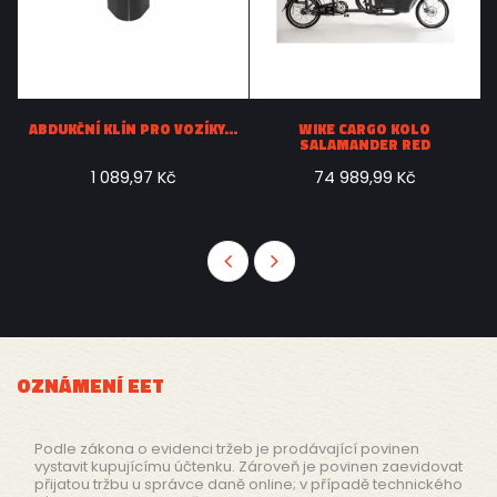
..
ABDUKČNÍ KLÍN PRO VOZÍKY...
WIKE CARGO KOLO
SALAMANDER RED
1 089,97 Kč
74 989,99 Kč
OZNÁMENÍ EET
Podle zákona o evidenci tržeb je prodávající povinen
vystavit kupujícímu účtenku. Zároveň je povinen zaevidovat
přijatou tržbu u správce daně online; v případě technického