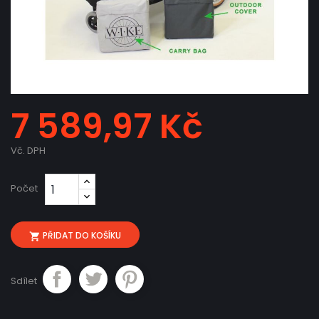
7 589,97 Kč
Vč. DPH
Počet
PŘIDAT DO KOŠÍKU

Sdílet