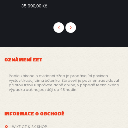
35 990,00 Kč
OZNÁMENÍ EET
Podle zákona o evidenci tržeb je prodávající povinen
vystavit kupujícímu účtenku. Zároveň je povinen zaevidovat
přijatou tržbu u správce daně online; v případě technického
výpadku pak nejpozději do 48 hodin.
INFORMACE O OBCHODĚ
WIKE CZ & SK SHOP
